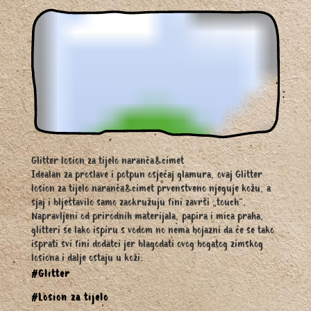
Glitter losion za tijelo naranča&cimet
Idealan za proslave i potpun osjećaj glamura, ovaj Glitter
losion za tijelo naranča&cimet prvenstveno njeguje kožu, a
sjaj i blještavilo samo zaokružuju fini završi „touch“.
Napravljeni od prirodnih materijala, papira i mica praha,
glitteri se lako ispiru s vodom no nema bojazni da će se tako
isprati svi fini dodatci jer blagodati ovog bogatog zimskog
losiona i dalje ostaju u koži.
#Glitter
#Losion za tijelo