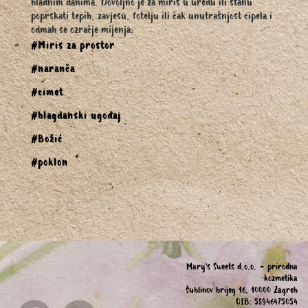
hladnim danima. Dovoljno je za miris u uredu ili stanu
poprskati tepih, zavjesu, fotelju ili čak unutrašnjost cipela i
odmah se ozračje mijenja.
#Miris za prostor
#naranča
#cimet
#blagdanski ugođaj
#Božić
#poklon
Mary's Sweets d.o.o. - prirodna
kozmetika
Šublinov brijeg 16, 10000 Zagreb
OIB: 58946475054