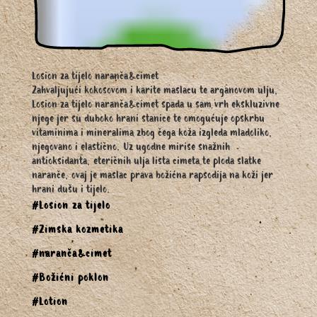
Losion za tijelo naranča&cimet
Zahvaljujući kokosovom i karite maslacu te arganovom ulju,
Losion za tijelo naranča&cimet spada u sam vrh ekskluzivne
njege jer su duboko hrani stanice te omogućuje opskrbu
vitaminima i mineralima zbog čega koža izgleda mladoliko,
njegovano i elastično. Uz ugodne mirise snažnih
antioksidanta, eteričnih ulja lista cimeta te ploda slatke
naranče, ovaj je maslac prava božićna rapsodija na koži jer
hrani dušu i tijelo.
#Losion za tijelo
#Zimska kozmetika
#naranča&cimet
#Božićni poklon
#Lotion