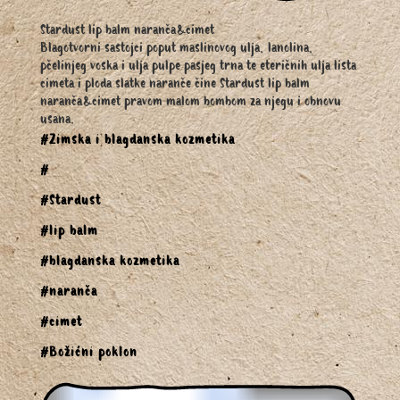
Stardust lip balm naranča&cimet
Blagotvorni sastojci poput maslinovog ulja, lanolina,
pčelinjeg voska i ulja pulpe pasjeg trna te eteričnih ulja lista
cimeta i ploda slatke naranče čine Stardust lip balm
naranča&cimet pravom malom bombom za njegu i obnovu
usana.
#Zimska i blagdanska kozmetika
#
#Stardust
#lip balm
#blagdanska kozmetika
#naranča
#cimet
#Božićni poklon