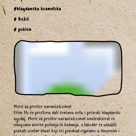
#blagdanska kozmetika
# Božić
# poklon
Miris za prostor naranča&cimet
Osim što će prostoru dati svečanu notu i prizvati blagdanski
ugođaj, Miris za prostor naranča&cimet neutralizirat će
neugodne mirise pušenja ili kuhanja, a također će ublažiti
poznati winter blues koji svi ponekad osjećamo u tmurnim i