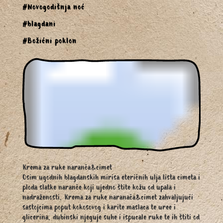
#Novogodišnja noć
#blagdani
#Božićni poklon
Krema za ruke naranča&cimet
Osim ugodnih blagdanskih mirisa eteričnih ulja lista cimeta i
ploda slatke naranče koji ujedno štite kožu od upala i
nadraženosti, Krema za ruke naranača&cimet zahvaljujući
sastojcima poput kokosovog i karite maslaca te uree i
glicerina, dubinski njeguje suhe i ispucale ruke te ih štiti od