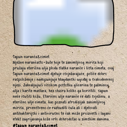
Sapun naranča&cimet
Nježne narančasto-žute boje te zanimljivog mirisa koji
pružaju eterična ulja ploda slatke naranče i lista cimeta, ovaj
Sapun naranča&cimet djeluje osvježavajuće, potiče dobro
raspoloženje i nadopunjuje blagdanski ugođaj u svakodnevnoj
njezi. Zahvaljujući visokom postotku glicerina te palminog
ulja i karite maslaca, bez obzira koliko ga koristili, sapun
neće isušiti kožu. Eterično ulje naranče će dati svježinu, a
eterično ulje cimeta, kao poznati afrodizijak zanimljivog
mirisa, prvenstveno će razbuditi čula ali i djelovati
antibakterijski i antivirusno te čak može proizvesti i lagani
efekt zagrijavanja kože vrlo dobrodošao u zimskim danima.
#Sapun naranča&cimet