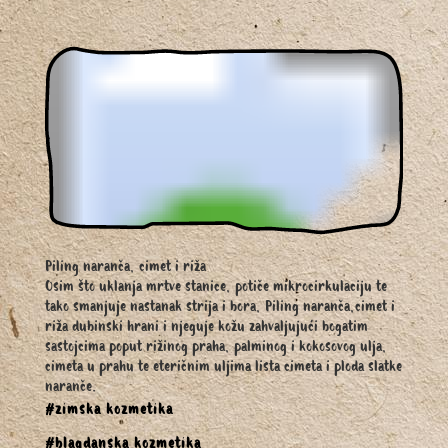
Piling naranča, cimet i riža
Osim što uklanja mrtve stanice, potiče mikrocirkulaciju te
tako smanjuje nastanak strija i bora, Piling naranča,cimet i
riža dubinski hrani i njeguje kožu zahvaljujući bogatim
sastojcima poput rižinog praha, palminog i kokosovog ulja,
cimeta u prahu te eteričnim uljima lista cimeta i ploda slatke
naranče.
#zimska kozmetika
#blagdanska kozmetika