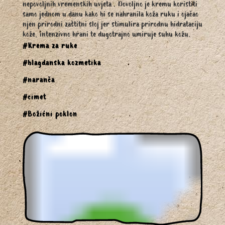
nepovoljnih vremenskih uvjeta . Dovoljno je kremu koristiti
samo jednom u danu kako bi se nahranila koža ruku i ojačao
njen prirodni zaštitni sloj jer stimulira prirodnu hidrataciju
kože, intenzivno hrani te dugotrajno umiruje suhu kožu.
#Krema za ruke
#blagdanska kozmetika
#naranča
#cimet
#Božićni poklon