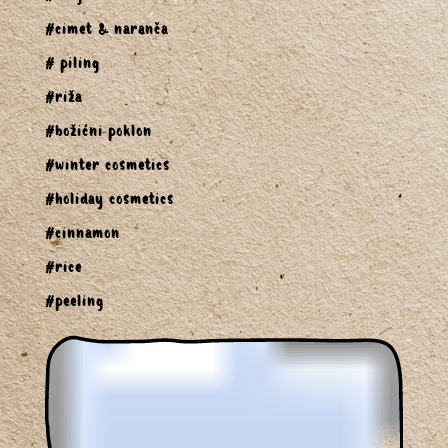
#cimet & naranča
# piling
#riža
#božićni poklon
#winter cosmetics
#holiday cosmetics
#cinnamon
#rice
#peeling