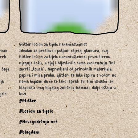
Glitter losion za tijelo naranča&cimet
ovom
Idealan za proslave i potpun osjećaj glamura, ovaj
 vrh
Glitter losion za tijelo naranča&cimet prvenstveno
njeguje kožu, a sjaj i blještavilo samo zaokružuju fini
 čega
završi „touch“. Napravljeni od prirodnih materijala,
papira i mica praha, glitteri se lako ispiru s vodom no
lja
nema bojazni da će se tako isprati svi fini dodatci jer
c
blagodati ovog bogatog zimskog losiona i dalje ostaju u
jelo.
koži.
#Glitter
#Losion za tijelo
#Novogodišnja noć
#blagdani