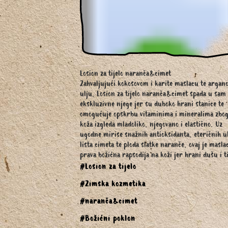
Losion za tijelo naranča&cimet
Zahvaljujući kokosovom i karite maslacu te argan
ulju, Losion za tijelo naranča&cimet spada u sam
ekskluzivne njege jer su duboko hrani stanice te
omogućuje opskrbu vitaminima i mineralima zbog
koža izgleda mladoliko, njegovano i elastično. Uz
ugodne mirise snažnih antioksidanta, eteričnih u
lista cimeta te ploda slatke naranče, ovaj je masla
prava božićna rapsodija na koži jer hrani dušu i ti
#Losion za tijelo
#Zimska kozmetika
#naranča&cimet
#Božićni poklon