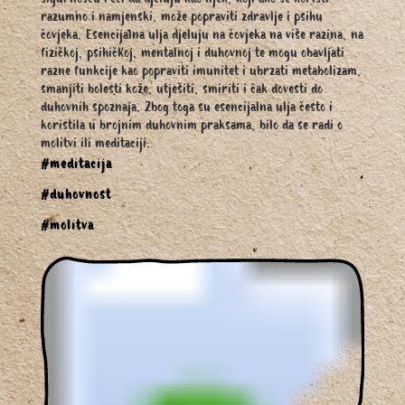
sigurnošću reći da djeluju kao lijek, koji ako se koristi
razumno i namjenski, može popraviti zdravlje i psihu
čovjeka. Esencijalna ulja djeluju na čovjeka na više razina, na
fizičkoj, psihičkoj, mentalnoj i duhovnoj te mogu obavljati
razne funkcije kao popraviti imunitet i ubrzati metabolizam,
smanjiti bolesti kože, utješiti, smiriti i čak dovesti do
duhovnih spoznaja. Zbog toga su esencijalna ulja često i
koristila u brojnim duhovnim praksama, bilo da se radi o
molitvi ili meditaciji.
#meditacija
#duhovnost
#molitva