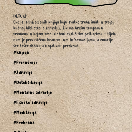
DETOKS
Ovo je jedna od onih knjiga koju svatko treba imati u svojoj
kućnoj biblioteci o zdravlju. Živimo brzim tempom u
vremenu u kojem smo izloženi različitim pritiscima - tijelo
nam je prezasićeno hranom, um informacijama, a emocije
sve češće dobivaju negativan predznak.
#Knjiga
#Priručnici
#Zdravlje
#Detoksikacija
#Mentalno zdravlje
#Fizičko zdravlje
#Meditacija
#Prehrana