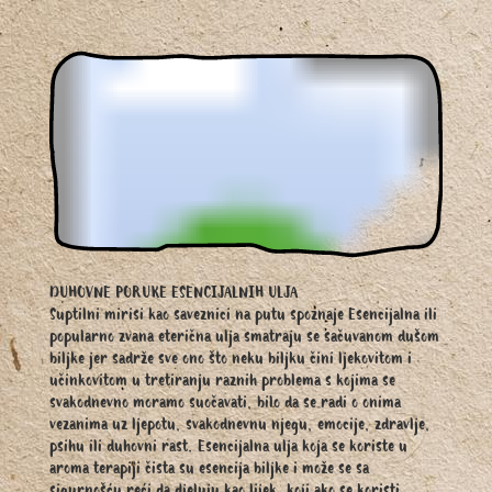
DUHOVNE PORUKE ESENCIJALNIH ULJA
Suptilni mirisi kao saveznici na putu spoznaje Esencijalna ili
popularno zvana eterična ulja smatraju se sačuvanom dušom
biljke jer sadrže sve ono što neku biljku čini ljekovitom i
učinkovitom u tretiranju raznih problema s kojima se
svakodnevno moramo suočavati, bilo da se radi o onima
vezanima uz ljepotu, svakodnevnu njegu, emocije, zdravlje,
psihu ili duhovni rast. Esencijalna ulja koja se koriste u
aroma terapiji čista su esencija biljke i može se sa