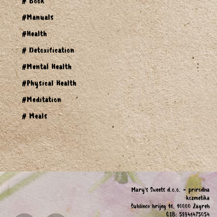
# Book
#Manuals
#Health
# Detoxification
#Mental Health
#Physical Health
#Meditation
# Meals
Mary's Sweets d.o.o. - prirodna
kozmetika
Šublinov brijeg 16, 10000 Zagreb
OIB: 58946475054