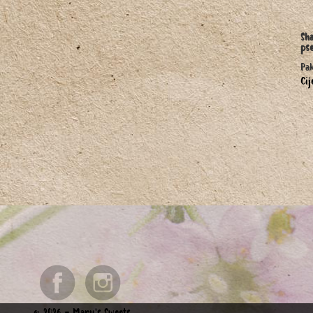
Sha
pse
Pak
Cij