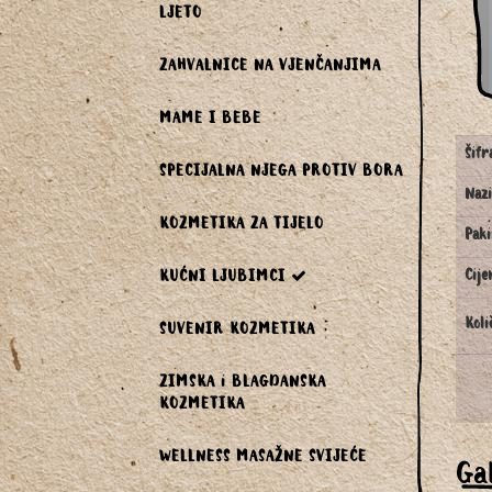
LJETO
ZAHVALNICE NA VJENČANJIMA
MAME I BEBE
Šifr
SPECIJALNA NJEGA PROTIV BORA
Nazi
KOZMETIKA ZA TIJELO
Paki
Cije
KUĆNI LJUBIMCI
Koli
SUVENIR KOZMETIKA
ZIMSKA i BLAGDANSKA
KOZMETIKA
WELLNESS MASAŽNE SVIJEĆE
Gal