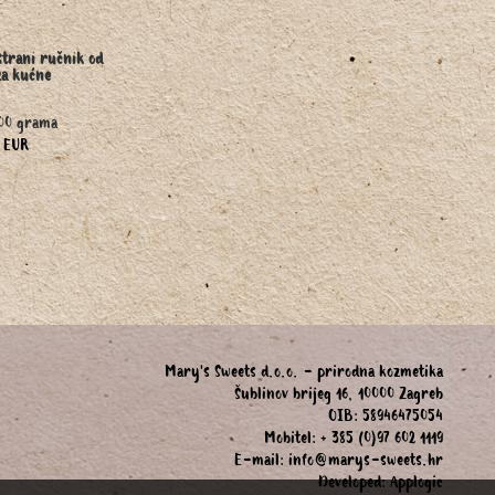
strani ručnik od
za kućne
300 grama
0 EUR
Mary's Sweets d.o.o. - prirodna kozmetika
Šublinov brijeg 16, 10000 Zagreb
OIB: 58946475054
Mobitel: + 385 (0)97 602 1119
E-mail:
info@marys-sweets.hr
Developed:
Applogic