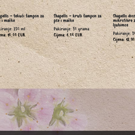
pello - tekući šampon za
Shapello - kruti šampon za
Shapello dvo
 i mačke
pse i mačke
mikrofibre 
ljubimce
iranje: 250 ml
Pakiranje: 30 grama
Pakiranje: 
ena: 10,00 EUR
Cijena: 6,00 EUR
Cijena: 12,9