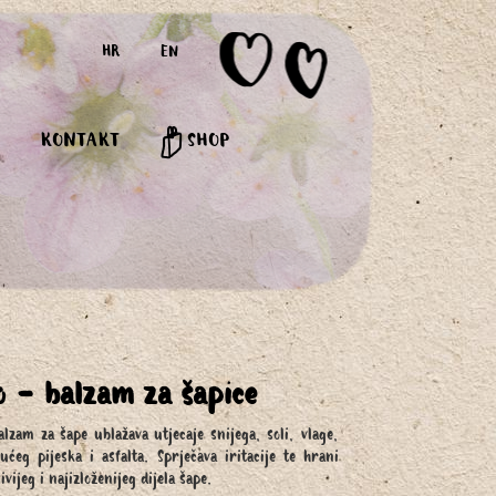
HR
EN
KONTAKT
SHOP
o - balzam za šapice
alzam za šape ublažava utjecaje snijega, soli, vlage,
ućeg pijeska i asfalta. Sprječava iritacije te hrani
jivijeg i najizloženijeg dijela šape.