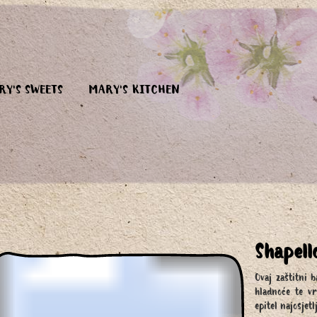
RY'S SWEETS
MARY'S KITCHEN
Shapell
Ovaj zaštitni b
hladnoće te vr
epitel najosjetl