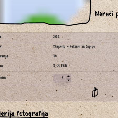
Naruči 
a
2189
v
Shapello - balzam za šapice
ranje
30
na
5,00 EUR
čina
erija fotografija