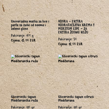
Univerzalna maska za lice i
HIDRA - EKSTRA
pasta za zube od neema i
HIDRATACIJSKA KREMA S
zelene gline
MIRISOM LIPE - ZA
EKSTRA ŽEDNU KOŽU
Pakiranje: 100 g
Pakiranje: 50
Cijena: 15,00 EUR
Cijena: 12,00 EUR
Glicerinski sapun
Glicerinski sapun citrusi
Mediteranska ruža
Mediterana
Pakiranje: 110 gr
Pakiranje: 110 gr