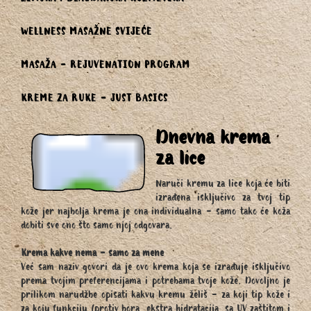
ZIMSKA i BLAGDANSKA KOZMETIKA
WELLNESS MASAŽNE SVIJEĆE
MASAŽA - REJUVENATION PROGRAM
KREME ZA RUKE - JUST BASICS
Dnevna krema
za lice
Naruči kremu za lice koja će biti
izrađena isključivo za tvoj tip
kože jer najbolja krema je ona individualna - samo tako će koža
dobiti sve ono što samo njoj odgovara.
Krema kakve nema - samo za mene
Već sam naziv govori da je ovo krema koja se izrađuje isključivo
prema tvojim preferencijama i potrebama tvoje kože. Dovoljno je
prilikom narudžbe opisati kakvu kremu želiš - za koji tip kože i
za koju funkciju (protiv bora, ekstra hidratacija, sa UV zaštitom i