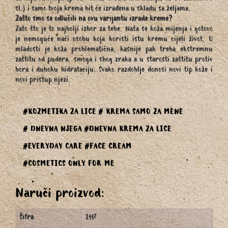
sl.) i samo tvoja krema bit će izrađena u skladu sa željama.
Zašto smo se odlučili na ovu varijantu izrade kreme?
Zato što je to najbolji izbor za tebe. Naša se koža mijenja i gotovo
je nemoguće naći osobu koja koristi istu kremu cijeli život. U
mladosti je koža problematična, kasnije pak treba ekstremnu
zaštitu od pudera, smoga i shog zraka a u starosti zaštitu protiv
bora i duboku hidrataciju. Svako razdoblje donosi novi tip kože i
novi pristup njezi.
#KOZMETIKA ZA LICE
# KREMA SAMO ZA MENE
# DNEVNA NJEGA
#DNEVNA KREMA ZA LICE
#EVERYDAY CARE
#FACE CREAM
#COSMETICS ONLY FOR ME
Naruči proizvod:
Šifra
2117