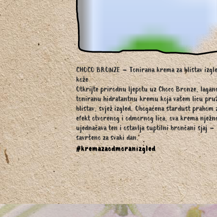
CHOCO BRONZE – Tonirana krema za blistav izgl
kože
Otkrijte prirodnu ljepotu uz Choco Bronze, lagan
toniranu hidratantnu kremu koja vašem licu pru
blistav, svjež izgled. Obogaćena stardust prahom 
efekt otvorenog i odmornog lica, ova krema nježn
ujednačava ten i ostavlja suptilni brončani sjaj –
savršeno za svaki dan.
#kremazaodmoranizgled