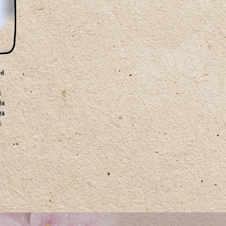
ed
o
ža
za
o