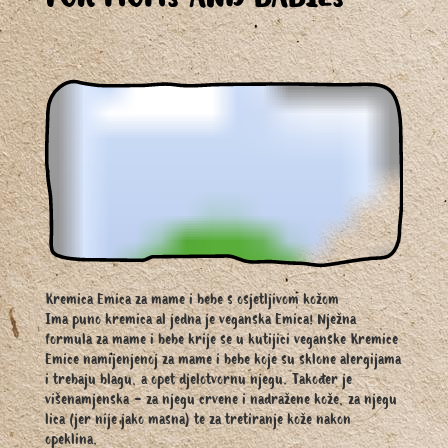
FOR MOMS AND BABIES
Kremica Emica za mame i bebe s osjetljivom kožom
Ima puno kremica al jedna je veganska Emica! Nježna
formula za mame i bebe krije se u kutijici veganske Kremice
Emice namijenjenoj za mame i bebe koje su sklone alergijama
i trebaju blagu, a opet djelotvornu njegu. Također je
višenamjenska - za njegu crvene i nadražene kože, za njegu
lica (jer nije jako masna) te za tretiranje kože nakon
opeklina.