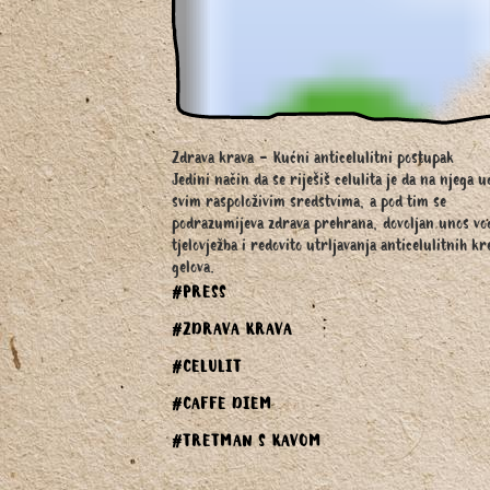
Zdrava krava - Kućni anticelulitni postupak
Jedini način da se riješiš celulita je da na njega u
svim raspoloživim sredstvima, a pod tim se
podrazumijeva zdrava prehrana, dovoljan unos vo
tjelovježba i redovito utrljavanja anticelulitnih k
gelova.
#PRESS
#ZDRAVA KRAVA
#CELULIT
#CAFFE DIEM
#TRETMAN S KAVOM