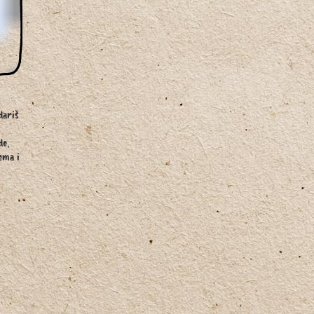
dariš
de,
rema i