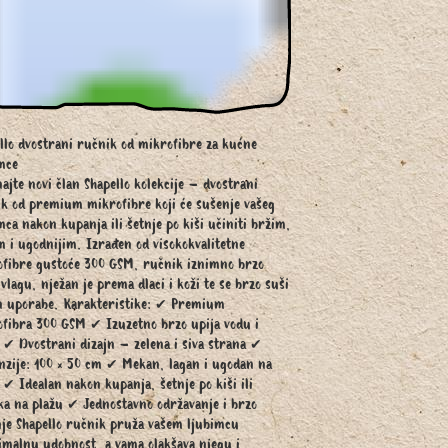
llo dvostrani ručnik od mikrofibre za kućne
mce
ajte novi član Shapello kolekcije – dvostrani
k od premium mikrofibre koji će sušenje vašeg
mca nakon kupanja ili šetnje po kiši učiniti bržim,
m i ugodnijim. Izrađen od visokokvalitetne
fibre gustoće 300 GSM, ručnik iznimno brzo
 vlagu, nježan je prema dlaci i koži te se brzo suši
 uporabe. Karakteristike: ✔ Premium
fibra 300 GSM ✔ Izuzetno brzo upija vodu i
 ✔ Dvostrani dizajn – zelena i siva strana ✔
zije: 100 × 50 cm ✔ Mekan, lagan i ugodan na
 ✔ Idealan nakon kupanja, šetnje po kiši ili
ka na plažu ✔ Jednostavno održavanje i brzo
je Shapello ručnik pruža vašem ljubimcu
malnu udobnost, a vama olakšava njegu i