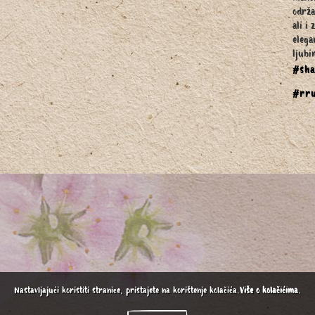
održa
ali i
elega
ljubi
#sha
#rru
Nastavljajući koristiti stranice, pristajete na korištenje kolačića.
Više o kolačićima
.