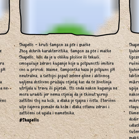
Shapello - kruti šampon za pse i mačke
Shape
e
Zbog dobrih karakteristika, šampon za pse i mačke
ljubi
Shapello, bilo da je u obliku pločice ili tekući,
Upozn
ira
omogućuje zdravo kupanje koje u potpunosti imitira
ručni
 pH
ono u prirodi. Naime, šamponska baza je potpuno pH
ljubi
neutralna, a sastojci poput zelene gline i aktivnog
lakši
ja
ugljena doslovno pružaju osjećaj kao da se životinja
mikro
ja ne
utrljala u travu ili pijesak, što onda nakon kupanja ne
upija
mora uraditi jer nema osjećaj da je skinut gornji
nakon
ično
zaštitni sloj na koži, a dlaka je sjajna i čista. Eterično
mikro
ulje čajevca pomaže da koža i dlaka ostanu zdravi i
vlagu
zaštićeni od upala i nametnika.
Dimen
dodir
#Shapello
odlas
sušen
maksi