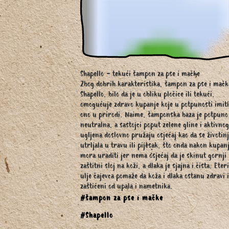
Shapello - tekući šampon za pse i mačke
Zbog dobrih karakteristika, šampon za pse i mačk
Shapello, bilo da je u obliku pločice ili tekući,
omogućuje zdravo kupanje koje u potpunosti imit
ono u prirodi. Naime, šamponska baza je potpuno
neutralna, a sastojci poput zelene gline i aktivnog
ugljena doslovno pružaju osjećaj kao da se životin
utrljala u travu ili pijesak, što onda nakon kupan
mora uraditi jer nema osjećaj da je skinut gornji
zaštitni sloj na koži, a dlaka je sjajna i čista. Eter
ulje čajevca pomaže da koža i dlaka ostanu zdravi i
zaštićeni od upala i nametnika.
#šampon za pse i mačke
#Shapello