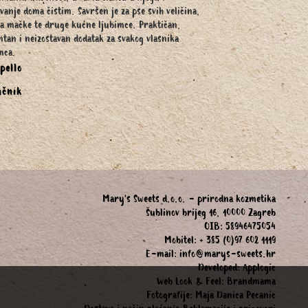
vanje doma čistim. Savršen je za pse svih veličina,
 za mačke te druge kućne ljubimce. Praktičan,
ntan i neizostavan dodatak za svakog vlasnika
mca.
pello
čnik
Mary's Sweets d.o.o. - prirodna kozmetika
Šublinov brijeg 16, 10000 Zagreb
OIB: 58946475054
Mobitel: + 385 (0)97 602 1119
E-mail:
info@marys-sweets.hr
Developed:
Applogic
Web Look & Feel:
Brandmama
Fotografije:
Maja Danica Pecanic