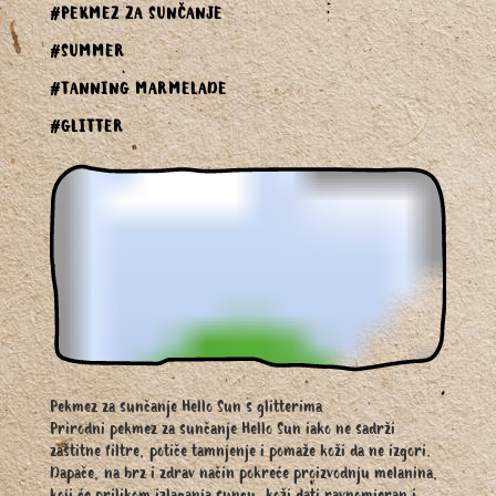
#PEKMEZ ZA SUNČANJE
#SUMMER
#TANNING MARMELADE
#GLITTER
Pekmez za sunčanje Hello Sun s glitterima
Prirodni pekmez za sunčanje Hello Sun iako ne sadrži
zaštitne filtre, potiče tamnjenje i pomaže koži da ne izgori.
Dapače, na brz i zdrav način pokreće proizvodnju melanina,