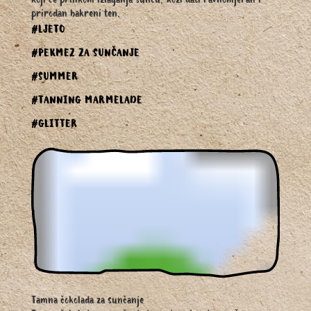
koji će prilikom izlaganja suncu, koži dati ravnomjeran i
prirodan bakreni ten.
#LJETO
#PEKMEZ ZA SUNČANJE
#SUMMER
#TANNING MARMELADE
#GLITTER
Tamna čokolada za sunčanje