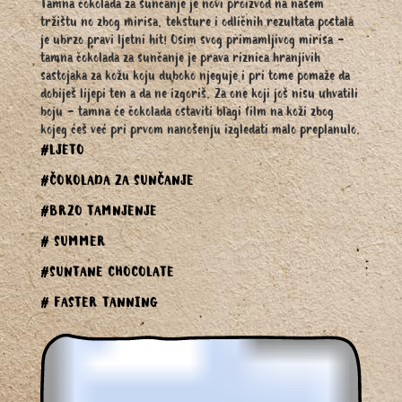
Tamna čokolada za sunčanje je novi proizvod na našem
tržištu no zbog mirisa, teksture i odličnih rezultata postala
je ubrzo pravi ljetni hit! Osim svog primamljivog mirisa -
tamna čokolada za sunčanje je prava riznica hranjivih
sastojaka za kožu koju duboko njeguje i pri tome pomaže da
dobiješ lijepi ten a da ne izgoriš. Za one koji još nisu uhvatili
boju - tamna će čokolada ostaviti blagi film na koži zbog
kojeg ćeš već pri prvom nanošenju izgledati malo preplanulo.
#LJETO
#ČOKOLADA ZA SUNČANJE
#BRZO TAMNJENJE
# SUMMER
#SUNTANE CHOCOLATE
# FASTER TANNING