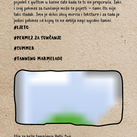
pojedeš s guštom u kasne sate kada se to ne preporuča. Iako,
i ovaj pekmez za sunčanje može se pojesti - samo što nije
tako sladak. Ime je dobio zbog mirisa i teksture i za sada je
jedini pekmez od kojeg se ne deblja nego ugodno tamni.
#LJETO
#PEKMEZ ZA SUNČANJE
#SUMMER
#TANNING MARMELADE