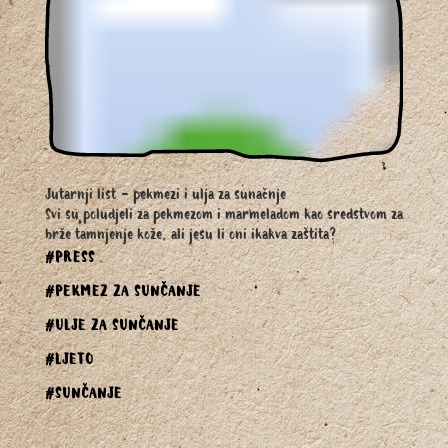
Jutarnji list - pekmezi i ulja za sunačnje
Svi su poludjeli za pekmezom i marmeladom kao sredstvom za
brže tamnjenje kože, ali jesu li oni ikakva zaštita?
#PRESS
#PEKMEZ ZA SUNČANJE
#ULJE ZA SUNČANJE
#LJETO
#SUNČANJE