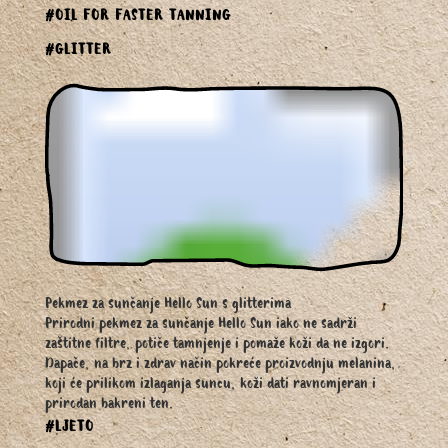
#OIL FOR FASTER TANNING
#GLITTER
Pekmez za sunčanje Hello Sun s glitterima
Prirodni pekmez za sunčanje Hello Sun iako ne sadrži
zaštitne filtre, potiče tamnjenje i pomaže koži da ne izgori.
Dapače, na brz i zdrav način pokreće proizvodnju melanina,
koji će prilikom izlaganja suncu, koži dati ravnomjeran i
prirodan bakreni ten.
#LJETO