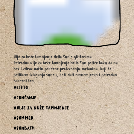
Ulje za brže tamnjenje Hello Sun s glitterima
Prirodno ulje za brže tamnjenje Hello Sun potiče kožu da na
brz i zdrav način pokrene proizvodnju melanina, koji će
prilikom izlaganja suncu, koži dati ravnomjeran i prirodan
bakreni ten.
#LJETO
#SUNČANJE
#ULJE ZA BRŽE TAMNJENJE
#SUMMER
#SUNBATH