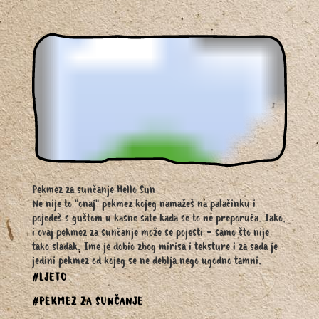
Pekmez za sunčanje Hello Sun
Ne nije to "onaj" pekmez kojeg namažeš na palačinku i
pojedeš s guštom u kasne sate kada se to ne preporuča. Iako,
i ovaj pekmez za sunčanje može se pojesti - samo što nije
tako sladak. Ime je dobio zbog mirisa i teksture i za sada je
jedini pekmez od kojeg se ne deblja nego ugodno tamni.
#LJETO
#PEKMEZ ZA SUNČANJE