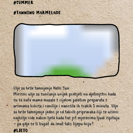
#SUMMER
#TANNING MARMELADE
Ulje za brže tamnjenje Hello Sun
Mirisno ulje za sunčanje uvijek podsjeti na djetinjstvo kada
su se naše mame mazale s cijelom paletom preparata s
aromama kokosa i vanilije i nanosile ih svakih 5 minuta. Ulje
za brže tamnjenje jedno je od takvih pripravaka čiji se učinci
najbolje vide nakon ljeta kada Vas još mjesecima ljudi ispituju
- pa gdje se ti kupaš da imaš tako lijepu boju?
#LJETO