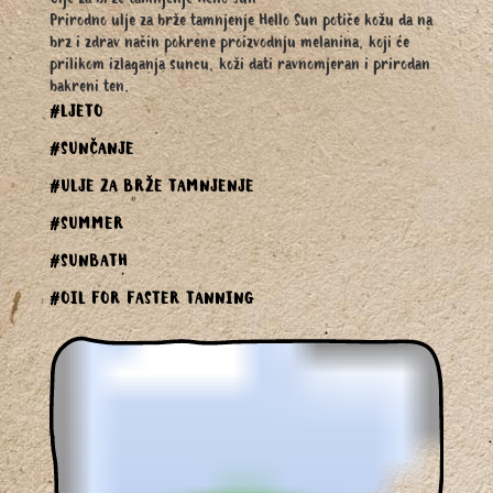
Ulje za brže tamnjenje Hello Sun
Prirodno ulje za brže tamnjenje Hello Sun potiče kožu da na
brz i zdrav način pokrene proizvodnju melanina, koji će
prilikom izlaganja suncu, koži dati ravnomjeran i prirodan
bakreni ten.
#LJETO
#SUNČANJE
#ULJE ZA BRŽE TAMNJENJE
#SUMMER
#SUNBATH
#OIL FOR FASTER TANNING