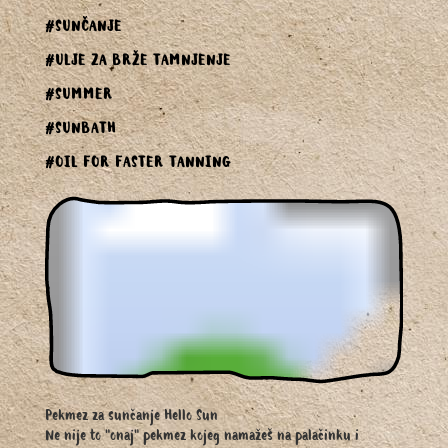
#SUNČANJE
#ULJE ZA BRŽE TAMNJENJE
#SUMMER
#SUNBATH
#OIL FOR FASTER TANNING
Pekmez za sunčanje Hello Sun
Ne nije to "onaj" pekmez kojeg namažeš na palačinku i