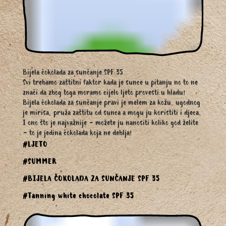
Bijela čokolada za sunčanje SPF 35
Svi trebamo zaštitni faktor kada je sunce u pitanju no to ne
znači da zbog toga moramo cijelo ljeto provesti u hladu!
Bijela čokolada za sunčanje pravi je melem za kožu, ugodnog
je mirisa, pruža zaštitu od sunca a mogu ju koristiti i djeca.
I ono što je najvažnije - možete ju nanositi koliko god želite
- to je jedina čokolada koja ne deblja!
#LJETO
#SUMMER
#BIJELA ČOKOLADA ZA SUNČANJE SPF 35
#Tanning white chocolate SPF 35