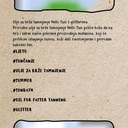
Ulje za brže tamnjenje Hello Sun s glitterima
Prirodno ulje za brže tamnjenje Hello Sun potiče kožu da na
brz i zdrav način pokrene proizvodnju melanina, koji će
prilikom izlaganja suncu, koži dati ravnomjeran i prirodan
bakreni ten.
#LJETO
#SUNČANJE
#ULJE ZA BRŽE TAMNJENJE
#SUMMER
#SUNBATH
#OIL FOR FASTER TANNING
#GLITTER