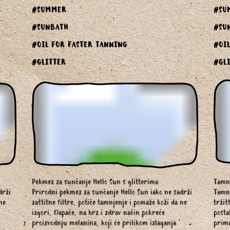
#SUMMER
#SU
#SUNBATH
#SU
#OIL FOR FASTER TANNING
#OI
#GLITTER
#GL
Pekmez za sunčanje Hello Sun s glitterima
Tamna
drži
Prirodni pekmez za sunčanje Hello Sun iako ne sadrži
Tamna
ne
zaštitne filtre, potiče tamnjenje i pomaže koži da ne
tržiš
izgori. Dapače, na brz i zdrav način pokreće
posta
proizvodnju melanina, koji će prilikom izlaganja
prima