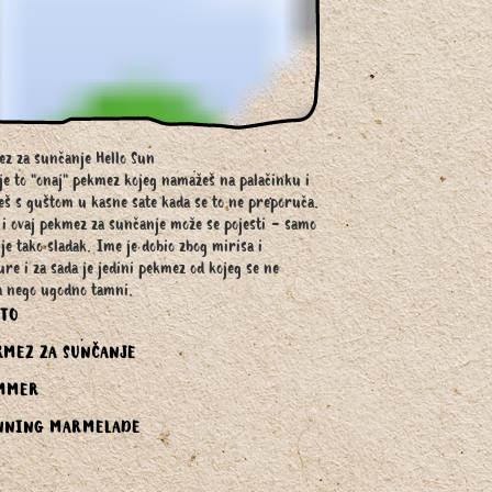
z za sunčanje Hello Sun
je to "onaj" pekmez kojeg namažeš na palačinku i
eš s guštom u kasne sate kada se to ne preporuča.
 i ovaj pekmez za sunčanje može se pojesti - samo
ije tako sladak. Ime je dobio zbog mirisa i
ure i za sada je jedini pekmez od kojeg se ne
a nego ugodno tamni.
ETO
KMEZ ZA SUNČANJE
MMER
NNING MARMELADE