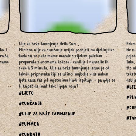
Ulje za brže tamnjenje Hello Sun
Pekme
ku i
Mirisno ulje za sunčanje uvijek podsjeti na djetinjstvo
Ne ni
oruča.
kada su se naše mame mazale s cijelom paletom
pojed
 samo
preparata s aromama kokosa i vanilije i nanosile ih
Iako,
svakih 5 minuta. Ulje za brže tamnjenje jedno je od
što n
takvih pripravaka čiji se učinci najbolje vide nakon
tekst
ljeta kada Vas još mjesecima ljudi ispituju - pa gdje se
deblj
ti kupaš da imaš tako lijepu boju?
#LJ
#LJETO
#PE
#SUNČANJE
#SU
#ULJE ZA BRŽE TAMNJENJE
#TA
#SUMMER
#SUNBATH