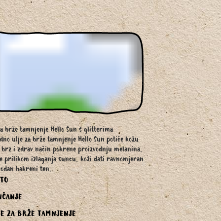
za brže tamnjenje Hello Sun s glitterima
dno ulje za brže tamnjenje Hello Sun potiče kožu
 brz i zdrav način pokrene proizvodnju melanina,
će prilikom izlaganja suncu, koži dati ravnomjeran
rodan bakreni ten.
ETO
NČANJE
JE ZA BRŽE TAMNJENJE