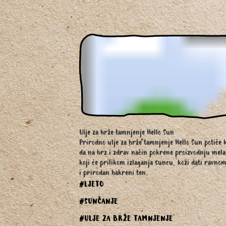
Ulje za brže tamnjenje Hello Sun
Prirodno ulje za brže tamnjenje Hello Sun potiče 
da na brz i zdrav način pokrene proizvodnju mela
koji će prilikom izlaganja suncu, koži dati ravno
i prirodan bakreni ten.
#LJETO
#SUNČANJE
#ULJE ZA BRŽE TAMNJENJE