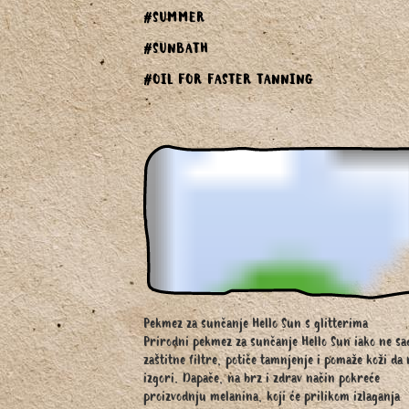
#SUMMER
#SUNBATH
#OIL FOR FASTER TANNING
Pekmez za sunčanje Hello Sun s glitterima
Prirodni pekmez za sunčanje Hello Sun iako ne sa
zaštitne filtre, potiče tamnjenje i pomaže koži da 
izgori. Dapače, na brz i zdrav način pokreće
proizvodnju melanina, koji će prilikom izlaganja