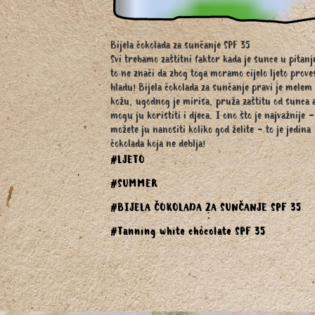
Bijela čokolada za sunčanje SPF 35
Svi trebamo zaštitni faktor kada je sunce u pitanj
to ne znači da zbog toga moramo cijelo ljeto prove
hladu! Bijela čokolada za sunčanje pravi je melem
kožu, ugodnog je mirisa, pruža zaštitu od sunca 
mogu ju koristiti i djeca. I ono što je najvažnije -
možete ju nanositi koliko god želite - to je jedina
čokolada koja ne deblja!
#LJETO
#SUMMER
#BIJELA ČOKOLADA ZA SUNČANJE SPF 35
#Tanning white chocolate SPF 35