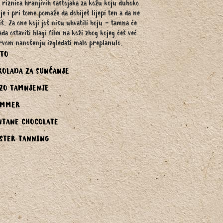
 riznica hranjivih sastojaka za kožu koju duboko
je i pri tome pomaže da dobiješ lijepi ten a da ne
iš. Za one koji još nisu uhvatili boju - tamna će
ada ostaviti blagi film na koži zbog kojeg ćeš već
rvom nanošenju izgledati malo preplanulo.
ETO
KOLADA ZA SUNČANJE
ZO TAMNJENJE
UMMER
NTANE CHOCOLATE
ASTER TANNING