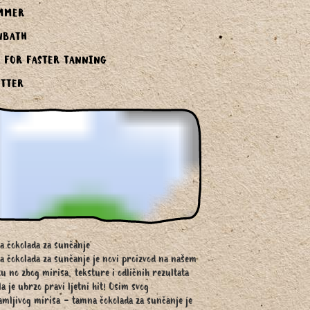
MMER
NBATH
L FOR FASTER TANNING
ITTER
 čokolada za sunčanje
 čokolada za sunčanje je novi proizvod na našem
tu no zbog mirisa, teksture i odličnih rezultata
la je ubrzo pravi ljetni hit! Osim svog
mljivog mirisa - tamna čokolada za sunčanje je