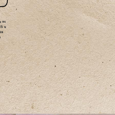
u no
sti u
 za
a