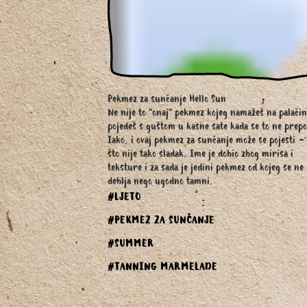
Pekmez za sunčanje Hello Sun
Ne nije to "onaj" pekmez kojeg namažeš na palačin
pojedeš s guštom u kasne sate kada se to ne prep
Iako, i ovaj pekmez za sunčanje može se pojesti -
što nije tako sladak. Ime je dobio zbog mirisa i
teksture i za sada je jedini pekmez od kojeg se ne
deblja nego ugodno tamni.
#LJETO
#PEKMEZ ZA SUNČANJE
#SUMMER
#TANNING MARMELADE