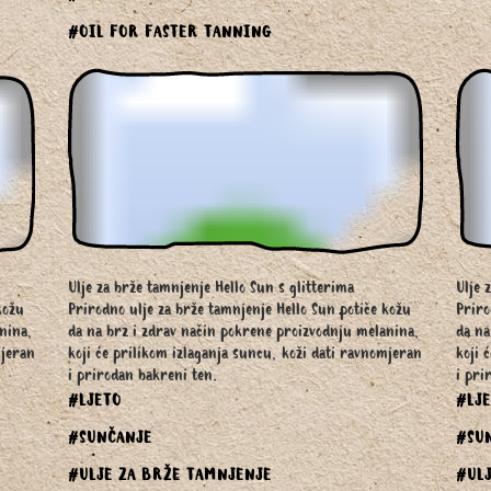
#OIL FOR FASTER TANNING
Ulje za brže tamnjenje Hello Sun s glitterima
Ulje 
kožu
Prirodno ulje za brže tamnjenje Hello Sun potiče kožu
Priro
nina,
da na brz i zdrav način pokrene proizvodnju melanina,
da na
mjeran
koji će prilikom izlaganja suncu, koži dati ravnomjeran
koji 
i prirodan bakreni ten.
i pri
#LJETO
#LJ
#SUNČANJE
#SU
#ULJE ZA BRŽE TAMNJENJE
#UL