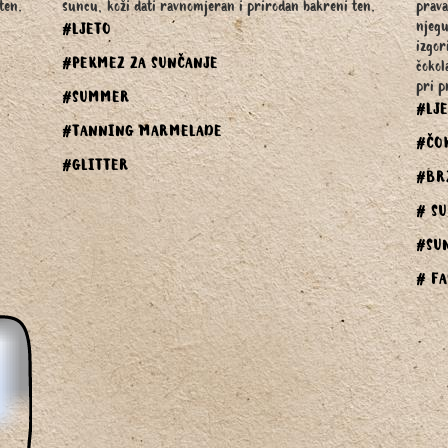
ten.
suncu, koži dati ravnomjeran i prirodan bakreni ten.
prava
njegu
#LJETO
izgor
#PEKMEZ ZA SUNČANJE
čokol
pri p
#SUMMER
#LJ
#TANNING MARMELADE
#ČO
#GLITTER
#BR
# S
#SU
# F