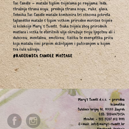
Tao Candle – masaže toplim svijećama po regijama: leđa,
stražnja strana nogu, prednja strana nogu, ruke, glava.
Tehnika Tao Candle masaže kombinira tri osnovna pokreta
tajlandske masaže s topim voskom prirodne mirisne svijeće
iz kolekcije Mary`s Sweets. Svaka svijeća zbog prirodnih
maslaca i voska te eteričnih ulja okružuje svoju ljepotnu ali i
duhovnu, mentalnu, emotivnu, fizičku te energetsku priču
koja masažu čini pravim doživljajem i putovanjem u kojem
sva čula uživaju.
#RADIONICA CANDLE MASSAGE
Mary's Sweets d.o.o. - prirodna
kozmetika
Šublinov brijeg 16, 10000 Zagreb
OIB: 58946475054
Mobitel: + 385 (0)97 602 1119
E-mail:
info@marys-sweets.hr