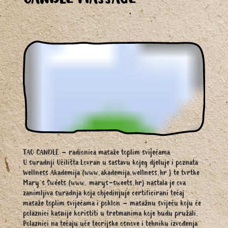
CANDLE MASSAGE
TAO CANDLE – radionica masaže toplim svijećama
U suradnji Učilišta Lovran u sastavu kojeg djeluje i poznata
Wellness Akademija (www.akademija.wellness.hr ) te tvrtke
Mary`s Sweets (www. marys-sweets.hr) nastala je ova
zanimljiva suradnja koja objedinjuje certificirani tečaj
masaže toplim svijećama i poklon – masažnu svijeću koju će
polaznici kasnije koristiti u tretmanima koje budu pružali.
Polaznici na tečaju uče teorijske osnove i tehniku izvođenja