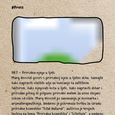
#Press
HRT - Prirodna njega u ljeto
Mary Novosel govori o prirodnoj njezi u ljetno doba, saznajte
kako napraviti vlastito ulje za sunčanje sa zaštitnim
faktorom, kako njegovati kosu u ljeto, kako napraviti dobar i
prirodan piling ili potpuno prirodni melem za usne obojani
sokom od cikle. Mary Novosel po zanimanju je novinarka i
aromaterapeutkinja. Nedavno je pokrenula tvrtku za izradu
prirodne kozmetike "Total Natural", autorica je brojnih
textova na temu "Prirodna kozmetika" i "Lifestyle", a nedavno