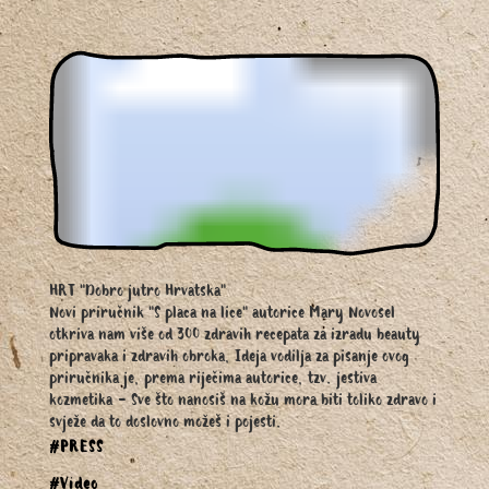
HRT "Dobro jutro Hrvatska"
Novi priručnik "S placa na lice" autorice Mary Novosel
otkriva nam više od 300 zdravih recepata za izradu beauty
pripravaka i zdravih obroka, Ideja vodilja za pisanje ovog
priručnika je, prema riječima autorice, tzv. jestiva
kozmetika - Sve što nanosiš na kožu mora biti toliko zdravo i
svježe da to doslovno možeš i pojesti.
#PRESS
#Video