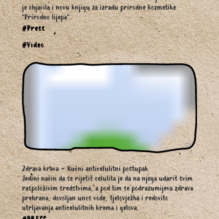
je objavila i novu knjigu za izradu prirodne kozmetike
"Prirodno lijepa".
#Press
#Video
Zdrava krava - Kućni anticelulitni postupak
Jedini način da se riješiš celulita je da na njega udariš svim
raspoloživim sredstvima, a pod tim se podrazumijeva zdrava
prehrana, dovoljan unos vode, tjelovježba i redovito
utrljavanja anticelulitnih krema i gelova.