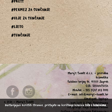
#PRESS
#PEKMEZ ZA SUNČANJE
#ULJE ZA SUNČANJE
#LJETO
#SUNČANJE
Mary's Sweets d.o.o. - prirodna
kozmetika
Šublinov brijeg 16, 10000 Zagreb
OIB: 58946475054
Mobitel: + 385 (0)97 602 1119
E-mail:
info@marys-sweets.hr
Developed:
Applogic
© 2026 - Mary's Sweets
Web Look & Feel:
Brandmama
Nastavljajući koristiti stranice, pristajete na korištenje kolačića.
Više o kolačićima
.
Fotografije:
Maja Danica Pecanic
Dostava i način plaćanja,Reklamacije i