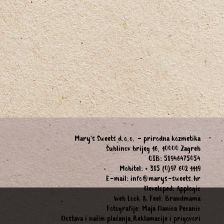
Mary's Sweets d.o.o. - prirodna kozmetika
Šublinov brijeg 16, 10000 Zagreb
OIB: 58946475054
Mobitel: + 385 (0)97 602 1119
E-mail:
info@marys-sweets.hr
Developed:
Applogic
Web Look & Feel:
Brandmama
Fotografije:
Maja Danica Pecanic
Dostava i način plaćanja,Reklamacije i prigovori