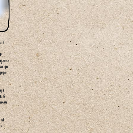
a i
 E,
cijama
aciju
jepo
nja
 li
dnom
ini
za