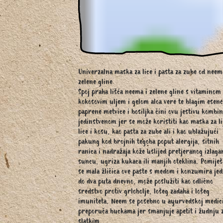
Univerzalna maska za lice i pasta za zube od neem
zelene gline
Spoj praha lišća neema i zelene gline s vitaminom
kokosovim uljem i gelom aloa vere te blagim esen
paprene metvice i bosiljka čini ovu jestivu kombin
jedinstvenom jer se može koristiti kao maska za li
lice i kosu, kao pasta za zube ali i kao ublažujući
pakung kod brojnih tegoba poput alergija, sitnih
ranica i nadražaja kože uslijed pretjeranog izlaga
suncu, ugriza kukaca ili manjih oteklina. Pomiješa
se mala žličica ove paste s medom i konzumira je
do dva puta dnevno, može poslužiti kao odlično
sredstvo protiv grlobolje, lošeg zadaha i lošeg
imuniteta. Neem se posebno u ayurvedskoj medic
preporuča buckama jer smanjuje apetit i žudnju 
slatkim.