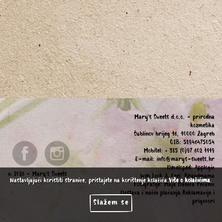
Mary's Sweets d.o.o. - prirodna
kozmetika
Šublinov brijeg 16, 10000 Zagreb
OIB: 58946475054
Mobitel: + 385 (0)97 602 1119
E-mail:
info@marys-sweets.hr
Developed:
Applogic
© 2026 - Mary's Sweets
Web Look & Feel:
Brandmama
Nastavljajući koristiti stranice, pristajete na korištenje kolačića.
Više o kolačićima
.
Fotografije:
Maja Danica Pecanic
Dostava i način plaćanja,Reklamacije i
prigovori
Slažem se