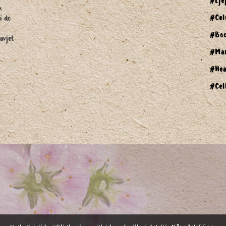
#Lje
k
#Cel
i do
#Bo
avjet
#Ma
#Hea
#Cel