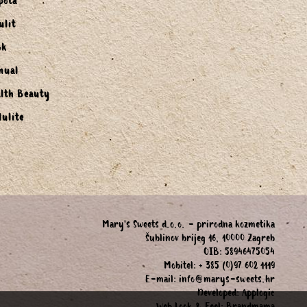
pota
ulit
ok
nual
lth Beauty
lulite
Mary's Sweets d.o.o. - prirodna kozmetika
Šublinov brijeg 16, 10000 Zagreb
OIB: 58946475054
Mobitel: + 385 (0)97 602 1119
E-mail:
info@marys-sweets.hr
Developed:
Applogic