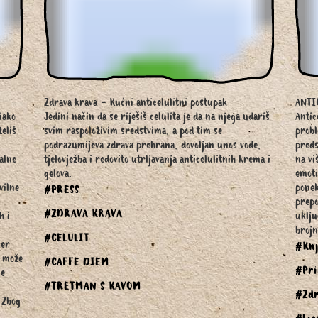
Zdrava krava - Kućni anticelulitni postupak
ANTI
iako
Jedini način da se riješiš celulita je da na njega udariš
Antic
želiš
svim raspoloživim sredstvima, a pod tim se
probl
podrazumijeva zdrava prehrana, dovoljan unos vode,
preds
talne
tjelovježba i redovito utrljavanja anticelulitnih krema i
na vi
gelova.
emoti
vilne
ponek
#PRESS
prepo
#ZDRAVA KRAVA
h i
uklju
brojn
#CELULIT
jer
#Knj
t može
#CAFFE DIEM
#Pri
je
#TRETMAN S KAVOM
#Zdr
 Zbog