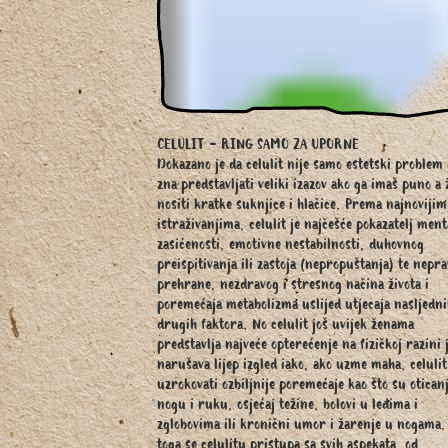
CELULIT - RING SAMO ZA UPORNE
Dokazano je da celulit nije samo estetski problem 
zna predstavljati veliki izazov ako ga imaš puno a 
nositi kratke suknjice i hlačice. Prema najnovijim
istraživanjima, celulit je najčešće pokazatelj men
zasićenosti, emotivne nestabilnosti, duhovnog
preispitivanja ili zastoja (nepropuštanja) te nepra
prehrane, nezdravog i stresnog načina života i
poremećaja metabolizma uslijed utjecaja nasljedni
drugih faktora. No celulit još uvijek ženama
predstavlja najveće opterećenje na fizičkoj razini 
narušava lijep izgled iako, ako uzme maha, celuli
uzrokovati ozbiljnije poremećaje kao što su otican
nogu i ruku, osjećaj težine, bolovi u leđima i
zglobovima ili kronični umor i žarenje u nogama.
toga se celulitu pristupa sa svih aspekata, od