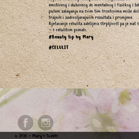
emotivnog i duhovnog do mentalnog i fizičkog i te
putem zalaganja na svim tim frontovima može doć
trajnih i zadovoljavajućih rezultata i promjene.
Rješavanje celulita zahtijeva strpljivost pa je naš s
- s celulitom pomalo.
#Beauty tip by Mary
#CELULIT
© 2026 - Mary's Sweets