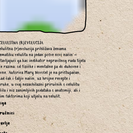
CELULITNA (R)EVOLUCIJA
elulitna (r)evolucija približava ženama
ematiku celulita na jedan posve novi način –
tavljajući ga kao indikator nepravilnog rada tijela
še razina: od fizičke i mentalne pa do duhovne i
vne. Autorica Mary Novosel je na pristupačan,
ad čak i šaljiv način, uz brojne recepte i
ruke, u ovaj nezaobilazni priručnik o celulitu
čila i niz zanimljivih podataka o anatomiji, ali i
im faktorima koji utječu na celulit.
iga
ručnici
avlje