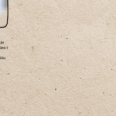
ože
tava s
liko