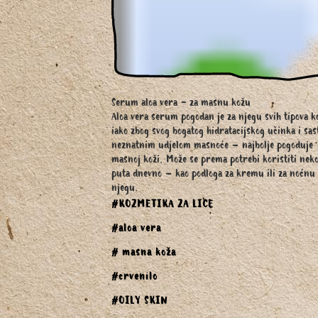
Serum aloa vera - za masnu kožu
Aloa vera serum pogodan je za njegu svih tipova k
iako zbog svog bogatog hidratacijskog učinka i sas
neznatnim udjelom masnoće – najbolje pogoduje
masnoj koži. Može se prema potrebi koristiti neko
puta dnevno – kao podloga za kremu ili za noćnu
njegu.
#KOZMETIKA ZA LICE
#aloa vera
# masna koža
#crvenilo
#OILY SKIN