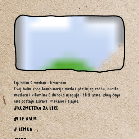
Lip balm s medom i limunom
Ovaj balm zbog kombinacije meda i pčelinjeg voska, karite
maslaca i vitamina E duboko njeguje i štiti usne, zbog čega
one postaju zdrave, mekane i sjajne.
#KOZMETIKA ZA LICE
#LIP BALM
# LIMUN