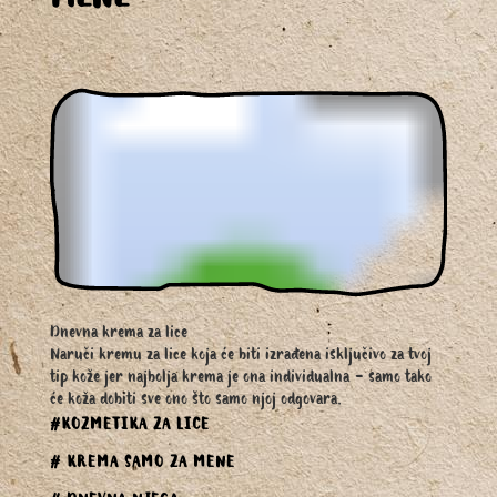
MENE
Dnevna krema za lice
Naruči kremu za lice koja će biti izrađena isključivo za tvoj
tip kože jer najbolja krema je ona individualna - samo tako
će koža dobiti sve ono što samo njoj odgovara.
#KOZMETIKA ZA LICE
# KREMA SAMO ZA MENE