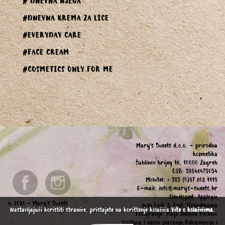
# DNEVNA NJEGA
#DNEVNA KREMA ZA LICE
#EVERYDAY CARE
#FACE CREAM
#COSMETICS ONLY FOR ME
Mary's Sweets d.o.o. - prirodna
kozmetika
Šublinov brijeg 16, 10000 Zagreb
OIB: 58946475054
Mobitel: + 385 (0)97 602 1119
E-mail:
info@marys-sweets.hr
Developed:
Applogic
© 2026 - Mary's Sweets
Web Look & Feel:
Brandmama
Nastavljajući koristiti stranice, pristajete na korištenje kolačića.
Više o kolačićima
.
Fotografije:
Maja Danica Pecanic
Dostava i način plaćanja,Reklamacije i