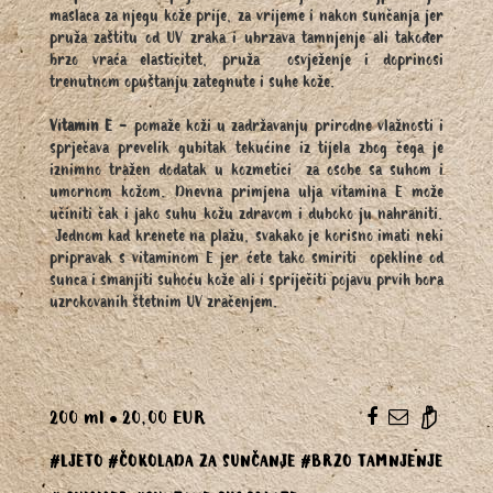
maslaca za njegu kože prije, za vrijeme i nakon sunčanja jer
pruža zaštitu od UV zraka i ubrzava tamnjenje ali također
brzo vraća elasticitet, pruža osvježenje i doprinosi
trenutnom opuštanju zategnute i suhe kože.
Vitamin E
- pomaže koži u zadržavanju prirodne vlažnosti i
sprječava prevelik gubitak tekućine iz tijela zbog čega je
iznimno tražen dodatak u kozmetici za osobe sa suhom i
umornom kožom. Dnevna primjena ulja vitamina E može
učiniti čak i jako suhu kožu zdravom i duboko ju nahraniti.
Jednom kad krenete na plažu, svakako je korisno imati neki
pripravak s vitaminom E jer ćete tako smiriti opekline od
sunca i smanjiti suhoću kože ali i spriječiti pojavu prvih bora
uzrokovanih štetnim UV zračenjem.
200 ml
20,00 EUR
#LJETO
#ČOKOLADA ZA SUNČANJE
#BRZO TAMNJENJE