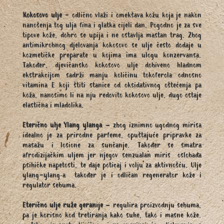
Kokosovo ulje
- odlično vlaži i omekšava kožu koja je nakon
nanošenja tog ulja fina i glatka cijeli dan. Pogodno je za sve
tipove kože, dobro se upija i ne ostavlja mastan trag. Zbog
antimikrobnog djelovanja kokosovo se ulje često dodaje u
kozmetičke preparate u kojima ima ulogu konzervansa.
Također, djevičansko kokosovo ulje dobiveno hladnom
ekstrakcijom sadrži manju količinu tokoferola
odnosno
vitamina E koji štiti stanice od oksidativnog oštećenja pa
koža, nanosimo li na nju redovito kokosovo ulje, dugo ostaje
elastična i mladolika.
Eterično ulje Ylang ylanga
– zbog iznimno ugodnog mirisa
idealno je za prirodne parfeme, opuštajuće pripravke za
masažu i losione za sunčanje. Također se smatra
afrodizijačkim uljem jer njegov senzualan miris oslobađa
psihičke napetosti, te daje poticaj i volju za aktivnošću. Ulje
ylang-ylang‑a također je i odličan regenerator kože i
regulator sebuma.
Eterično ulje ruže geranije
– regulira proizvodnju sebuma,
pa je korisno kod tretiranja kako suhe, tako i masne kože.