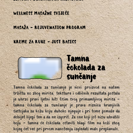
ZIMSKA i BLAGDANSKA KOZMETIKA
WELLNESS MASAŽNE SVIJEĆE
MASAŽA - REJUVENATION PROGRAM
KREME ZA RUKE - JUST BASICS
Tamna
čokolada za
sunčanje
Tamna čokolada za sunčanje je novi proizvod na našem
tržištu no zbog mirisa, teksture i odličnih rezultata postala
je ubrzo pravi ljetni hit! Osim svog primamljivog mirisa -
tamna čokolada za sunčanje je prava riznica hranjivih
sastojaka za kožu koju duboko njeguje i pri tome pomaže da
dobiješ lijepi ten a da ne izgoriš. Za one koji još nisu uhvatili
boju - tamna će čokolada ostaviti blagi film na koži zbog
kojeg ćeš već pri prvom nanošenju izgledati malo preplanulo.