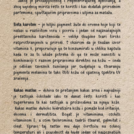
Jakog je protugljivičnog i regenerirajućeg djelovanja, a
zbog ugodnog mirisa često se koristi i kao dodatak prirodnim
parfemima, opuštajućim pripravcima i uljima za masažu.
Beta karoten
- je biljni pigment žute do crvene boje koji se
nalazi u različitom voću i povrću i jedan od najznačajnijih
predstavnika karotenoida - velike skupine tvari široko
rasprostranjenih u prirodi
.
S obzirom da je snažan izvor
vitamina A, preporučuje ga se konzumirati u obliku kapsula
kada se za to ukaže potreba ili ga se može nanositi u
kombinaciji s raznim pripravcima direktno na kožu – onda
je odličan saveznik sunčanja jer sudjeluje u stvaranju
pigmenta melanina te tako štiti kožu od opasnog spektra UV
zračenja
.
Kakao maslac
– dobiva se prešanjem kakao zrna i najvažniji
je sastojak čokolade iako se danas često koristi i kao
superhrana te kao sastojak u proizvodima za njegu kože.
Kakao maslac duboko hidratizira kožu i pomaže kod iritacije,
ekcema i dermatitisa. Bogat je vitaminima, osobito
vitaminom E, a osim teobromina, sadrži stearat, palmitat i
oleat. Upravo taj sastav mu daje čvrstoću na sobnoj
temperaturi ali i pogodnost da bude jedan od najpoznatijih