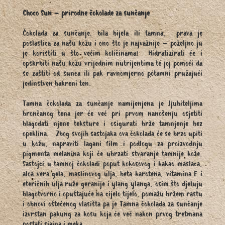
Choco Sun – prirodne čokolade za sunčanje
Čokolada za sunčanje, bila bijela ili tamna, prava je
poslastica za našu kožu i ono što je najvažnije – poželjno ju
je koristiti u što većim količinama! Hidratizirati će i
opskrbiti našu kožu vrijednim nutrijentima te joj pomoći da
se zaštiti od sunca ili pak ravnomjerno potamni pružajući
jedinstven bakreni ten.
Tamna čokolada za sunčanje namijenjena je ljubiteljima
brončanog tena jer će već pri prvom nanošenju osjetiti
blagodati njene teksture i osigurati brže tamnjenje bez
opeklina. Zbog svojih sastojaka ova čokolada će se brzo upiti
u kožu, napraviti lagani film i podlogu za proizvodnju
pigmenta melanina koji će ubrzati stvaranje tamnije kože.
Sastojci u tamnoj čokoladi poput kokosovog i kakao maslaca,
aloa vera gela, maslinovog ulja, beta karotena, vitamina E i
eteričnih ulja ruže geranije i ylang ylanga, osim što djeluju
blagotvorno i opuštajuće na cijelo tijelo, pomažu bržem rastu
i obnovi oštećenog vlasišta pa je Tamna čokolada za sunčanje
izvrstan pakung za kosu koja će već nakon prvog tretmana