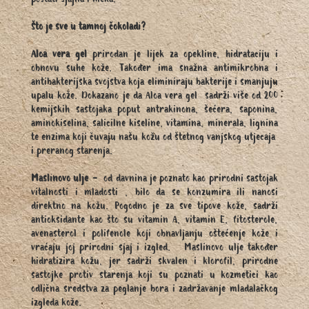
postati sjajna i meka.
Što je sve u tamnoj čokoladi?
Aloa vera gel
prirodan je lijek za opekline, hidrataciju i
obnovu suhe kože. Također ima snažna antimikrobna i
antibakterijska svojstva koja eliminiraju bakterije i smanjuju
upalu kože. Dokazano je da Aloa vera gel sadrži više od 200
kemijskih sastojaka poput antrakinona, šećera, saponina,
aminokiselina, salicilne kiseline, vitamina, minerala, lignina
te enzima koji čuvaju našu kožu od štetnog vanjskog utjecaja
i preranog starenja.
Maslinovo ulje
- od davnina je poznato kao prirodni sastojak
vitalnosti i mladosti , bilo da se konzumira ili nanosi
direktno na kožu. Pogodno je za sve tipove kože, sadrži
antioksidante kao što su vitamin A, vitamin E, fitosterole,
avenasterol i polifenole koji obnavljanju oštećenje kože i
vraćaju joj prirodni sjaj i izgled. Maslinovo ulje također
hidratizira kožu, jer sadrži skvalen i klorofil, prirodne
sastojke protiv starenja koji su poznati u kozmetici kao
odlična sredstva za peglanje bora i zadržavanje mladalačkog
izgleda kože.